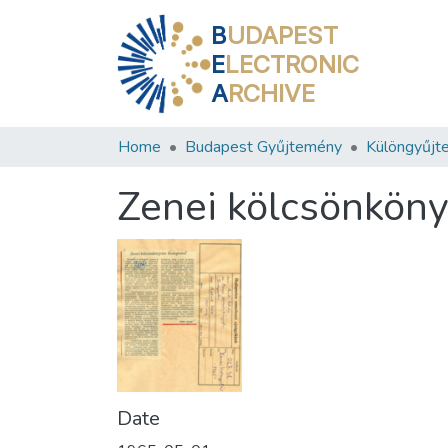
B
UDAPEST
E
LECTRONIC
A
RCHIVE
Home
Budapest Gyűjtemény
Különgyűjt
Zenei kölcsönkön
Date