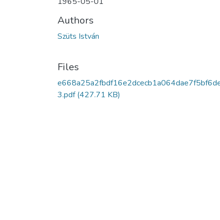
1965-05-01
Authors
Szüts István
Files
e668a25a2fbdf16e2dcecb1a064dae7f5bf6d
3.pdf
(427.71 KB)