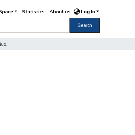
DSpace
Statistics
About us
Log In
Search
Zenei kölcsönkönyvtár Budapesten