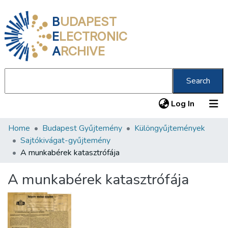
B
UDAPEST
E
LECTRONIC
A
RCHIVE
Search
(current
Log In
Home
Budapest Gyűjtemény
Különgyűjtemények
Communities & Collections
Sajtókivágat-gyűjtemény
All of DSpace
A munkabérek katasztrófája
Statistics
A munkabérek katasztrófája
About us