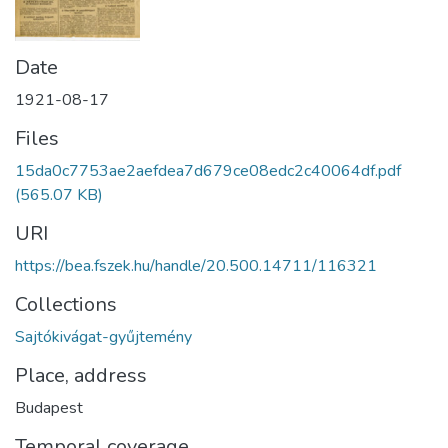
Date
1921-08-17
Files
15da0c7753ae2aefdea7d679ce08edc2c40064df.pdf
(565.07 KB)
URI
https://bea.fszek.hu/handle/20.500.14711/116321
Collections
Sajtókivágat-gyűjtemény
Place, address
Budapest
Temporal coverage