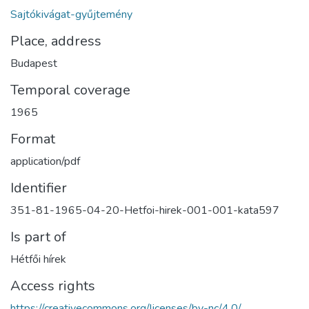
Sajtókivágat-gyűjtemény
Place, address
Budapest
Temporal coverage
1965
Format
application/pdf
Identifier
351-81-1965-04-20-Hetfoi-hirek-001-001-kata597
Is part of
Hétfői hírek
Access rights
https://creativecommons.org/licenses/by-nc/4.0/