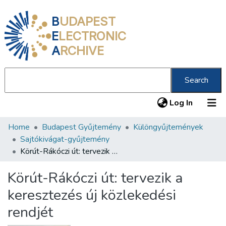
B
UDAPEST
E
LECTRONIC
A
RCHIVE
Search
(current
Log In
Home
Budapest Gyűjtemény
Különgyűjtemények
Communities & Collections
Sajtókivágat-gyűjtemény
All of DSpace
Körút-Rákóczi út: tervezik a keresztezés új közlekedési rendjét
Statistics
Körút-Rákóczi út: tervezik a
About us
keresztezés új közlekedési
rendjét