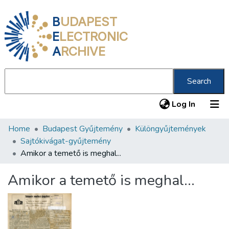
B
UDAPEST
E
LECTRONIC
A
RCHIVE
Search
(current
Log In
Home
Budapest Gyűjtemény
Különgyűjtemények
Communities & Collections
Sajtókivágat-gyűjtemény
All of DSpace
Amikor a temető is meghal...
Statistics
Amikor a temető is meghal...
About us