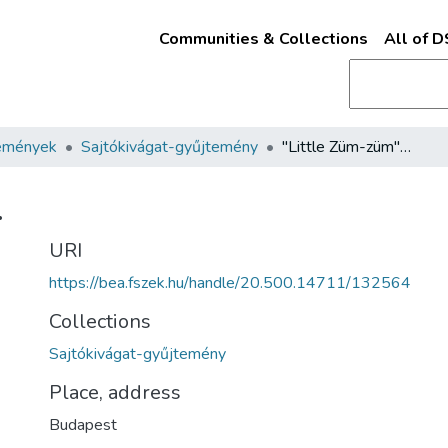
Communities & Collections
All of 
emények
Sajtókivágat-gyűjtemény
"Little Züm-züm"…
…
URI
https://bea.fszek.hu/handle/20.500.14711/132564
Collections
Sajtókivágat-gyűjtemény
Place, address
Budapest