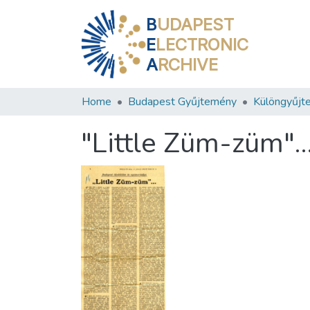
B
UDAPEST
E
LECTRONIC
A
RCHIVE
Home
Budapest Gyűjtemény
Különgyűjt
"Little Züm-züm"