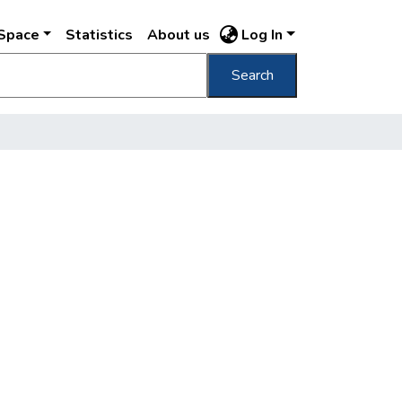
DSpace
Statistics
About us
Log In
Search