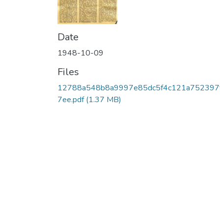
Date
1948-10-09
Files
12788a548b8a9997e85dc5f4c121a752397
7ee.pdf
(1.37 MB)