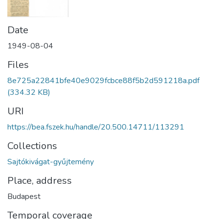
Date
1949-08-04
Files
8e725a22841bfe40e9029fcbce88f5b2d591218a.pdf
(334.32 KB)
URI
https://bea.fszek.hu/handle/20.500.14711/113291
Collections
Sajtókivágat-gyűjtemény
Place, address
Budapest
Temporal coverage