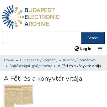
B
UDAPEST
E
LECTRONIC
A
RCHIVE
Search
(current
Log In
Home
Budapest Gyűjtemény
Különgyűjtemények
Communities & Collections
Sajtókivágat-gyűjtemény
A Főti és a könyvtár vitája
All of DSpace
A Főti és a könyvtár vitája
Statistics
About us