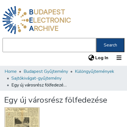
B
UDAPEST
E
LECTRONIC
A
RCHIVE
Search
(current
Log In
Home
Budapest Gyűjtemény
Különgyűjtemények
Communities & Collections
Sajtókivágat-gyűjtemény
All of DSpace
Egy új városrész fölfedezése
Statistics
Egy új városrész fölfedezése
About us