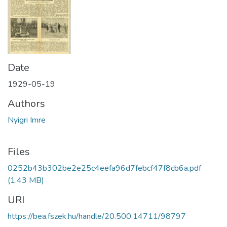
Date
1929-05-19
Authors
Nyigri Imre
Files
0252b43b302be2e25c4eefa96d7febcf47f8cb6a.pdf
(1.43 MB)
URI
https://bea.fszek.hu/handle/20.500.14711/98797