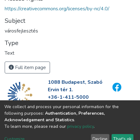
https://creativecommons.org/licenses/by-nc/4.0/
Subject
városfejlesztés
Type
Text
Full item page
1088 Budapest, Szabó
Ervin tér 1.
+36-1-411-5000
info@fszek.hu
We collect and process your personal information for the
https://fszek.hu
following purposes:
Authentication, Preferences,
Acknowledgement and Statistics
.
To learn more, please read our
privacy policy
.
Customize
Decline
That's ok