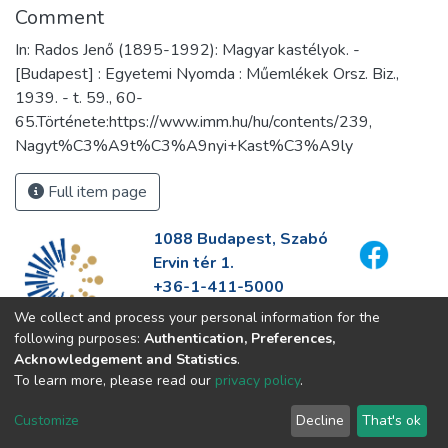
Comment
In: Rados Jenő (1895-1992): Magyar kastélyok. -
[Budapest] : Egyetemi Nyomda : Műemlékek Orsz. Biz.,
1939. - t. 59., 60-
65.Története:https://www.imm.hu/hu/contents/239,
Nagyt%C3%A9t%C3%A9nyi+Kast%C3%A9ly
Full item page
1088 Budapest, Szabó
Ervin tér 1.
+36-1-411-5000
info@fszek.hu
We collect and process your personal information for the
https://fszek.hu
following purposes:
Authentication, Preferences,
Acknowledgement and Statistics
.
To learn more, please read our
privacy policy
.
Customize
Decline
That's ok