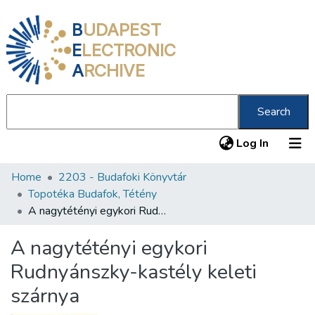
B
UDAPEST
E
LECTRONIC
A
RCHIVE
Search
(current
Log In
Home
2203 - Budafoki Könyvtár
Communities & Collections
Topotéka Budafok, Tétény
All of DSpace
A nagytétényi egykori Rudnyánszky-kastély keleti szárnya
Statistics
A nagytétényi egykori
About us
Rudnyánszky-kastély keleti
szárnya