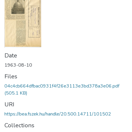
Date
1963-08-10
Files
04c4cb664dfbac0931f4f26e3113e3bd378a3e06.pdf
(505.1 KB)
URI
https://bea.fszek.hu/handle/20.500.14711/101502
Collections