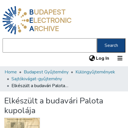
B
UDAPEST
E
LECTRONIC
A
RCHIVE
Search
(current
Log In
Home
Budapest Gyűjtemény
Különgyűjtemények
Communities & Collections
Sajtókivágat-gyűjtemény
All of DSpace
Elkészült a budavári Palota kupolája
Statistics
Elkészült a budavári Palota
About us
kupolája