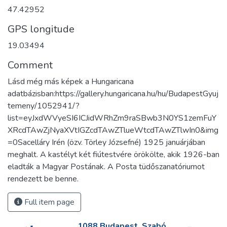
47.42952
GPS longitude
19.03494
Comment
Lásd még más képek a Hungaricana
adatbázisban:https://gallery.hungaricana.hu/hu/BudapestGyuj
temeny/1052941/?
list=eyJxdWVyeSI6ICJidWRhZm9raSBwb3N0YS1zemFuY
XRcdTAwZjNyaXVtIGZcdTAwZTlueWtcdTAwZTlwIn0&img
=0Sacelláry Irén (özv. Törley Józsefné) 1925 januárjában
meghalt. A kastélyt két fiútestvére örökölte, akik 1926-ban
eladták a Magyar Postának. A Posta tüdőszanatóriumot
rendezett be benne.
Full item page
1088 Budapest, Szabó