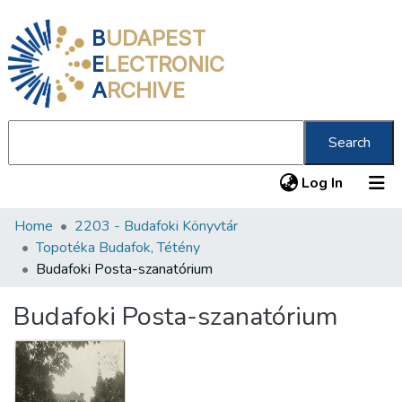
B
UDAPEST
E
LECTRONIC
A
RCHIVE
Search
(current
Log In
Home
2203 - Budafoki Könyvtár
Communities & Collections
Topotéka Budafok, Tétény
All of DSpace
Budafoki Posta-szanatórium
Statistics
Budafoki Posta-szanatórium
About us