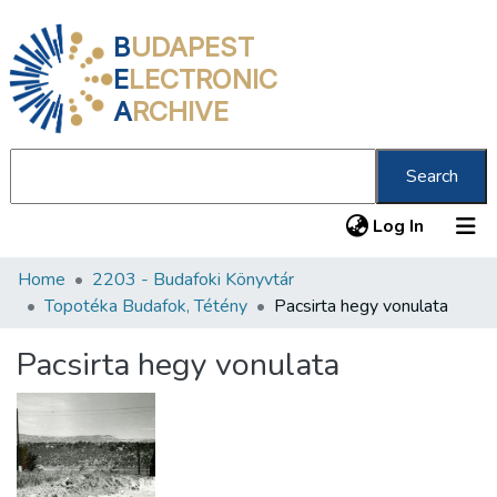
B
UDAPEST
E
LECTRONIC
A
RCHIVE
Search
(current
Log In
Home
2203 - Budafoki Könyvtár
Communities & Collections
Topotéka Budafok, Tétény
Pacsirta hegy vonulata
All of DSpace
Pacsirta hegy vonulata
Statistics
About us