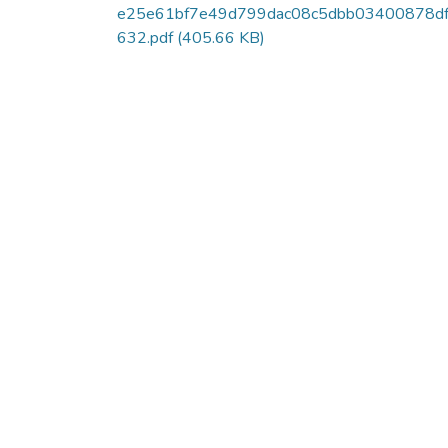
e25e61bf7e49d799dac08c5dbb03400878d
632.pdf
(405.66 KB)