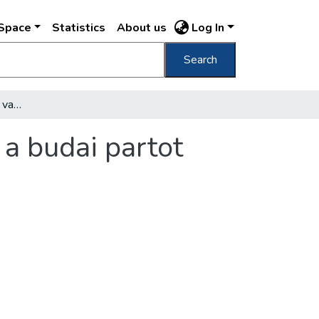
DSpace
Statistics
About us
Log In
Search
Ma délután a Petőfi-híd vasszerkezete eléri a budai partot
 a budai partot