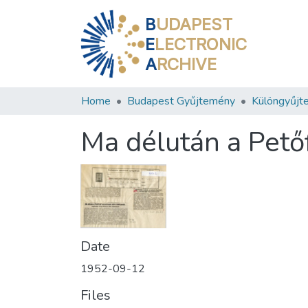
B
UDAPEST
E
LECTRONIC
A
RCHIVE
Home
Budapest Gyűjtemény
Különgyűjt
Ma délután a Petőf
Date
1952-09-12
Files