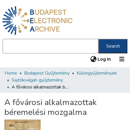
B
UDAPEST
E
LECTRONIC
A
RCHIVE
Search
(current
Log In
Home
Budapest Gyűjtemény
Különgyűjtemények
Communities & Collections
Sajtókivágat-gyűjtemény
All of DSpace
A fővárosi alkalmazottak béremelési mozgalma
Statistics
A fővárosi alkalmazottak
About us
béremelési mozgalma