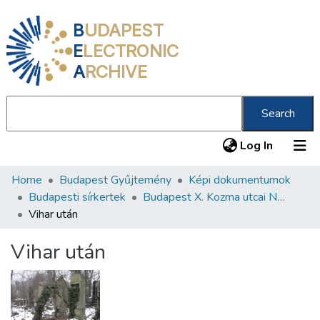
B
UDAPEST
E
LECTRONIC
A
RCHIVE
Search
(current
Log In
Home
Budapest Gyűjtemény
Képi dokumentumok
Communities & Collections
Budapesti sírkertek
Budapest X. Kozma utcai Neológ Zsidó Temető
All of DSpace
Vihar után
Statistics
Vihar után
About us