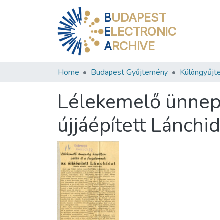
B
UDAPEST
E
LECTRONIC
A
RCHIVE
Home
Budapest Gyűjtemény
Különgyűjt
Lélekemelő ünneps
újjáépített Lánchi