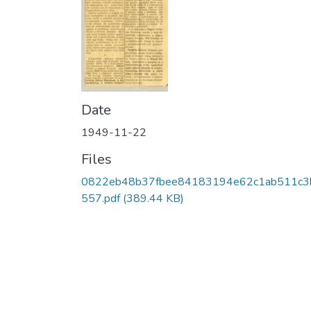
Date
1949-11-22
Files
0822eb48b37fbee84183194e62c1ab511c3
557.pdf
(389.44 KB)