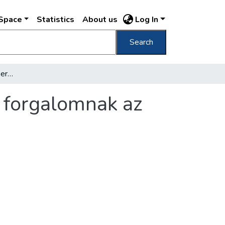
DSpace
Statistics
About us
Log In
Search
Lélekemelő ünnepség keretében adták át a forgalomnak az újjáépített Lánchidat
 forgalomnak az