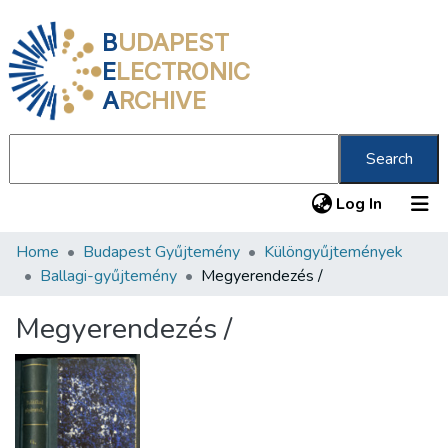
B
UDAPEST
E
LECTRONIC
A
RCHIVE
Search
(current
Log In
Home
Budapest Gyűjtemény
Különgyűjtemények
Communities & Collections
Ballagi-gyűjtemény
Megyerendezés /
All of DSpace
Megyerendezés /
Statistics
About us