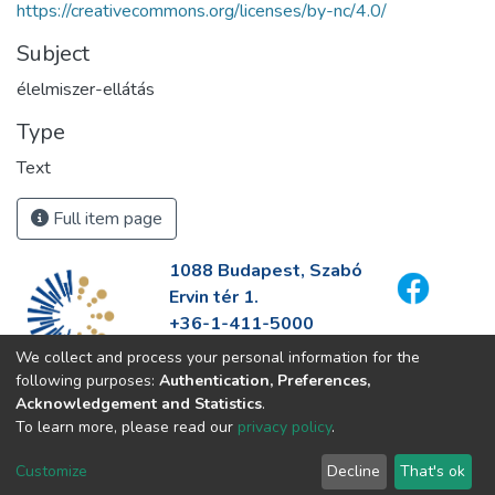
https://creativecommons.org/licenses/by-nc/4.0/
Subject
élelmiszer-ellátás
Type
Text
Full item page
1088 Budapest, Szabó
Ervin tér 1.
+36-1-411-5000
info@fszek.hu
We collect and process your personal information for the
https://fszek.hu
following purposes:
Authentication, Preferences,
Acknowledgement and Statistics
.
To learn more, please read our
privacy policy
.
Customize
Decline
That's ok