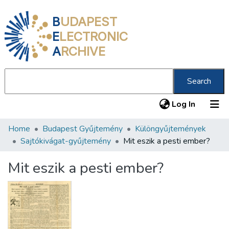
B
UDAPEST
E
LECTRONIC
A
RCHIVE
Search
(current
Log In
Home
Budapest Gyűjtemény
Különgyűjtemények
Communities & Collections
Sajtókivágat-gyűjtemény
Mit eszik a pesti ember?
All of DSpace
Mit eszik a pesti ember?
Statistics
About us