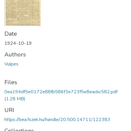
Date
1924-10-19
Authors
Vulpes
Files
0ea194df5e0172e88fb586f3e723f5e8eacbc582.pdf
(1.28 MB)
URI
https://bea.fszek.hu/handle/20.500.14711/122383
Collections