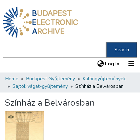
B
UDAPEST
E
LECTRONIC
A
RCHIVE
Search
(current
Log In
Home
Budapest Gyűjtemény
Különgyűjtemények
Communities & Collections
Sajtókivágat-gyűjtemény
Színház a Belvárosban
All of DSpace
Színház a Belvárosban
Statistics
About us