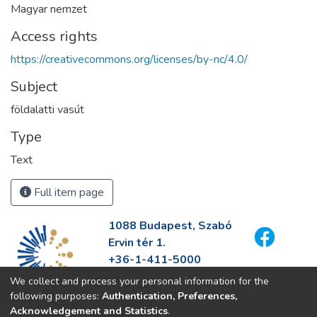
Magyar nemzet
Access rights
https://creativecommons.org/licenses/by-nc/4.0/
Subject
földalatti vasút
Type
Text
Full item page
1088 Budapest, Szabó
Ervin tér 1.
+36-1-411-5000
info@fszek.hu
We collect and process your personal information for the
https://fszek.hu
following purposes:
Authentication, Preferences,
Acknowledgement and Statistics
.