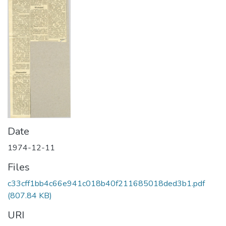
Date
1974-12-11
Files
c33cff1bb4c66e941c018b40f211685018ded3b1.pdf
(807.84 KB)
URI