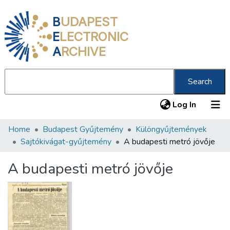
B
UDAPEST
E
LECTRONIC
A
RCHIVE
Search
(current
Log In
Home
Budapest Gyűjtemény
Különgyűjtemények
Communities & Collections
Sajtókivágat-gyűjtemény
A budapesti metró jövője
All of DSpace
A budapesti metró jövője
Statistics
About us