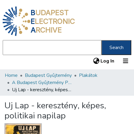
B
UDAPEST
E
LECTRONIC
A
RCHIVE
Search
(current
Log In
Home
Budapest Gyűjtemény
Plakátok
Communities & Collections
A Budapest Gyűjtemény Plakáttárának plakátjai
All of DSpace
Uj Lap - keresztény, képes, politikai napilap
Statistics
Uj Lap - keresztény, képes,
About us
politikai napilap