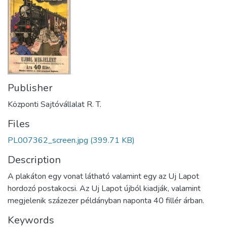
Publisher
Központi Sajtóvállalat R. T.
Files
PL007362_screen.jpg
(399.71 KB)
Description
A plakáton egy vonat látható valamint egy az Uj Lapot
hordozó postakocsi. Az Uj Lapot újból kiadják, valamint
megjelenik százezer példányban naponta 40 fillér árban.
Keywords