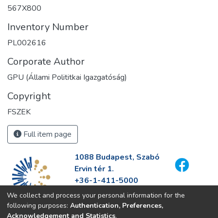
567X800
Inventory Number
PL002616
Corporate Author
GPU (Állami Polititkai Igazgatóság)
Copyright
FSZEK
Full item page
1088 Budapest, Szabó
Ervin tér 1.
+36-1-411-5000
info@fszek.hu
We collect and process your personal information for the
https://fszek.hu
following purposes:
Authentication, Preferences,
Acknowledgement and Statistics
.