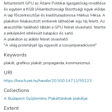
feltüntetett GPU az Állami Politikai Igazgatóság rövidítése
és egyben a KGB (Állambiztonsági Bizottság) egyik elődje.
A lap főszerkesztője és kiadótulajdonosa Márkus Miksa. A
plakáton felakasztott emberek láthatóak egy táj felett. Az
akasztófán található táblán a GPU felirat olvasható, felette
a jelképként elhíresült kalapács és sarló.
A plakáton az alábbi felirat olvasható:
"A világ proletárjait így egyesíti a szovjetparadicsom!"
Keywords
plakát, grafikus plakát, propaganda, kommunizmus
URI
https://bea.fszek.hu/handle/20.500.14711/59223
Collections
A Budapest Gyűjtemény Plakáttárának plakátjai
Extent