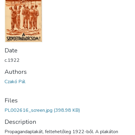
Date
c.1922
Authors
Czakó Pál
Files
PL002616_screen.jpg
(398.98 KB)
Description
Propagandaplakát, feltehetőleg 1922-ből. A plakáton