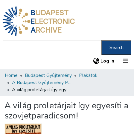
B
UDAPEST
E
LECTRONIC
A
RCHIVE
Search
(current
Log In
Home
Budapest Gyűjtemény
Plakátok
Communities & Collections
A Budapest Gyűjtemény Plakáttárának plakátjai
All of DSpace
A világ proletárjait így egyesíti a szovjetparadicsom!
Statistics
A világ proletárjait így egyesíti a
About us
szovjetparadicsom!