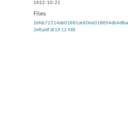
1922-10-21
Files
1bfdc72314db01681dc60ee018894db4dfb
2e8.pdf
(619.12 KB)