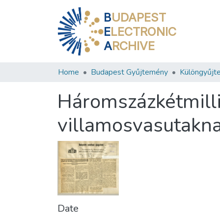
B
UDAPEST
E
LECTRONIC
A
RCHIVE
Home
Budapest Gyűjtemény
Különgyűjt
Háromszázkétmilli
villamosvasutakn
Date