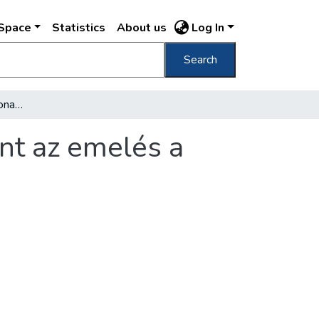
DSpace
Statistics
About us
Log In
Search
Háromszázkétmillió korona jövedelmet jelent az emelés a villamosvasutaknak
nt az emelés a