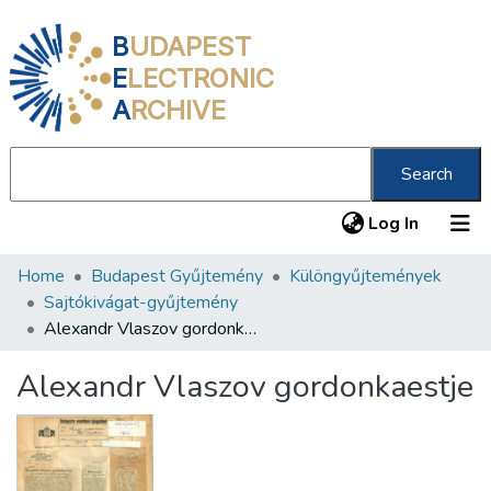
B
UDAPEST
E
LECTRONIC
A
RCHIVE
Search
(current
Log In
Home
Budapest Gyűjtemény
Különgyűjtemények
Communities & Collections
Sajtókivágat-gyűjtemény
All of DSpace
Alexandr Vlaszov gordonkaestje
Statistics
Alexandr Vlaszov gordonkaestje
About us