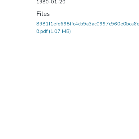
1980-01-20
Files
8981f1efe698ffc4cb9a3ac0997c960e0bca6
8.pdf
(1.07 MB)