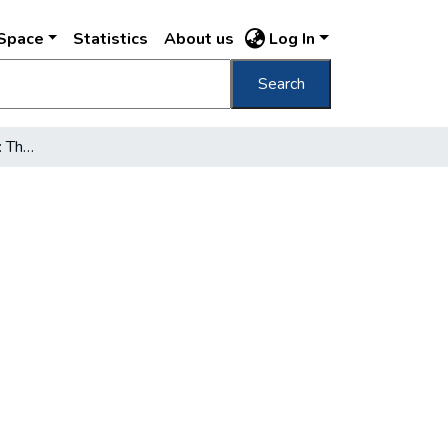
DSpace
Statistics
About us
Log In
Search
Walks in Budapest - IX : The Castle district