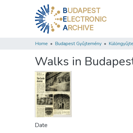
B
UDAPEST
E
LECTRONIC
A
RCHIVE
Home
Budapest Gyűjtemény
Különgyűjt
Walks in Budapest 
Date