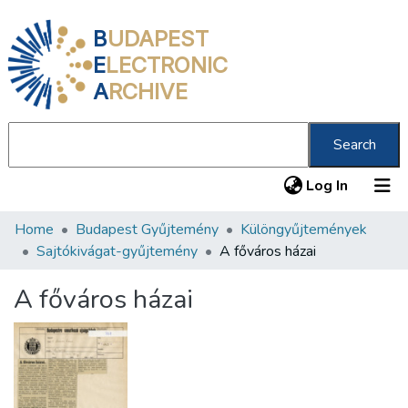
B
UDAPEST
E
LECTRONIC
A
RCHIVE
Search
(current
Log In
Home
Budapest Gyűjtemény
Különgyűjtemények
Communities & Collections
Sajtókivágat-gyűjtemény
A főváros házai
All of DSpace
A főváros házai
Statistics
About us