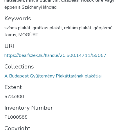
háttérben, mint a Budai Vár, Citadella, Hősök tere vagy
éppen a Széchenyi lánchíd.
Keywords
színes plakát, grafikus plakát, reklám plakát, gépjármű,
Ikarus, MOGÜRT
URI
https://bea.fszek.hu/handle/20.500.14711/59057
Collections
A Budapest Gyűjtemény Plakáttárának plakátjai
Extent
573x800
Inventory Number
PL000585
Copyright