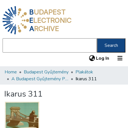
B
UDAPEST
E
LECTRONIC
A
RCHIVE
Search
(current
Log In
Home
Budapest Gyűjtemény
Plakátok
Communities & Collections
A Budapest Gyűjtemény Plakáttárának plakátjai
Ikarus 311
All of DSpace
Ikarus 311
Statistics
About us