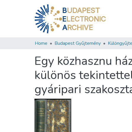
B
UDAPEST
E
LECTRONIC
A
RCHIVE
Home
Budapest Gyűjtemény
Különgyűjt
Egy közhasznu ház
különös tekintett
gyáripari szakosz