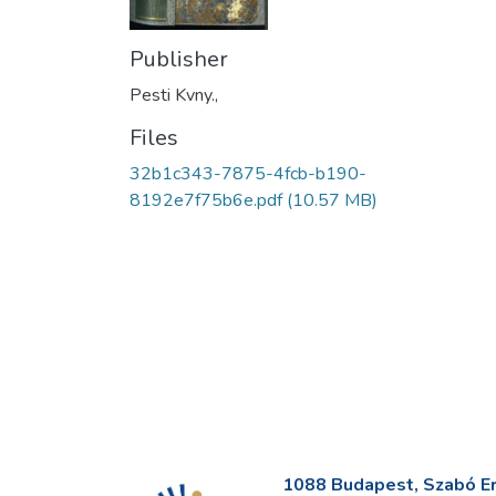
Publisher
Pesti Kvny.,
Files
32b1c343-7875-4fcb-b190-
8192e7f75b6e.pdf
(10.57 MB)
1088 Budapest, Szabó Erv