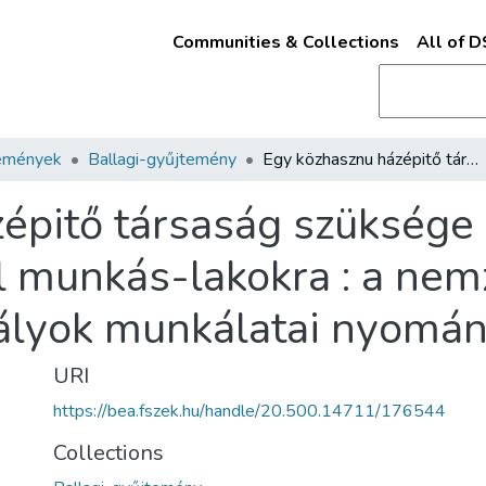
Communities & Collections
All of 
emények
Ballagi-gyűjtemény
Egy közhasznu házépitő társaság szüksége és előrajza különös tekintettel munkás-lakokra : a nemzetgazdasági és gyáripari szakosztályok munkálatai nyomán /
épitő társaság szüksége 
el munkás-lakokra : a ne
tályok munkálatai nyomán
URI
https://bea.fszek.hu/handle/20.500.14711/176544
Collections