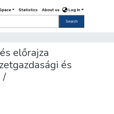
DSpace
Statistics
About us
Log In
Search
és előrajza
mzetgazdasági és
 /