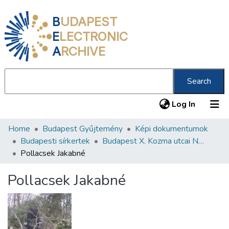
B
UDAPEST
E
LECTRONIC
A
RCHIVE
Search
(current
Log In
Home
Budapest Gyűjtemény
Képi dokumentumok
Communities & Collections
Budapesti sírkertek
Budapest X. Kozma utcai Neológ Zsidó Temető
All of DSpace
Pollacsek Jakabné
Statistics
Pollacsek Jakabné
About us