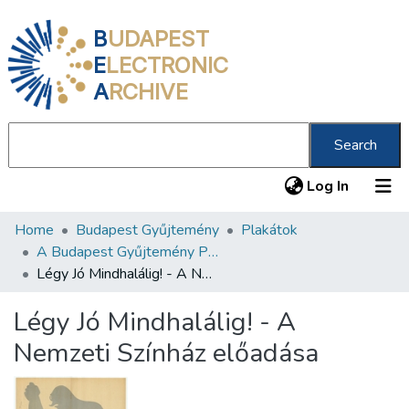
B
UDAPEST
E
LECTRONIC
A
RCHIVE
Search
(current
Log In
Home
Budapest Gyűjtemény
Plakátok
Communities & Collections
A Budapest Gyűjtemény Plakáttárának plakátjai
All of DSpace
Légy Jó Mindhalálig! - A Nemzeti Színház előadása
Statistics
Légy Jó Mindhalálig! - A
About us
Nemzeti Színház előadása