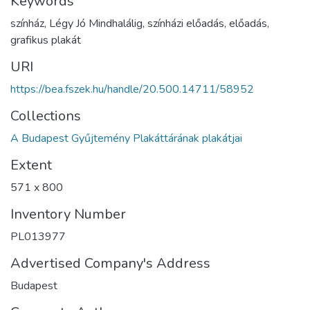
Keywords
színház, Légy Jó Mindhalálig, színházi előadás, előadás,
grafikus plakát
URI
https://bea.fszek.hu/handle/20.500.14711/58952
Collections
A Budapest Gyűjtemény Plakáttárának plakátjai
Extent
571 x 800
Inventory Number
PL013977
Advertised Company's Address
Budapest