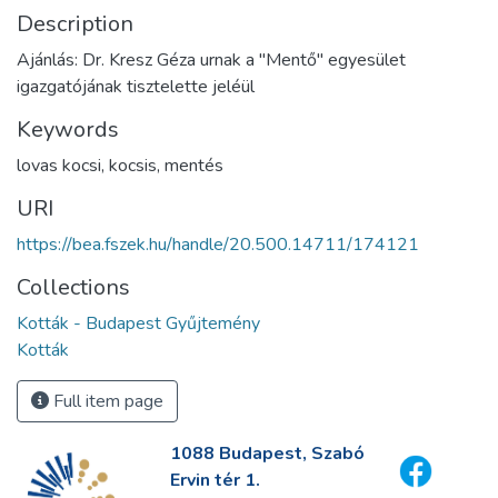
Description
Ajánlás: Dr. Kresz Géza urnak a "Mentő" egyesület
igazgatójának tisztelette jeléül
Keywords
lovas kocsi
,
kocsis
,
mentés
URI
https://bea.fszek.hu/handle/20.500.14711/174121
Collections
Kották - Budapest Gyűjtemény
Kották
Full item page
1088 Budapest, Szabó
Ervin tér 1.