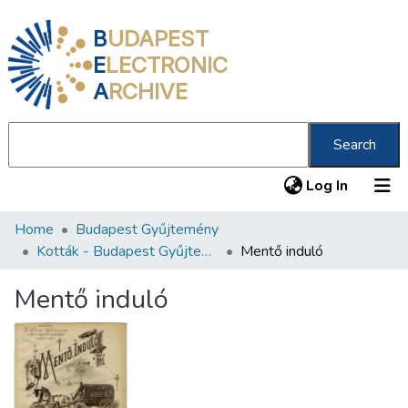
B
UDAPEST
E
LECTRONIC
A
RCHIVE
Search
(current
Log In
Home
Budapest Gyűjtemény
Communities & Collections
Kották - Budapest Gyűjtemény
Mentő induló
All of DSpace
Mentő induló
Statistics
About us