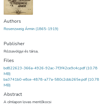
Authors
Rosenzweig Ármin (1865-1919)
Publisher
Rózsavölgyi és társa,
Files
bd822623-366a-4926-92ac-7f3f42ce9c4c.pdf
(10.78
MB)
ba3741b0-e8ce-4878-a77a-580c2cbb265e.pdf
(10.78
MB)
Abstract
A címlapon lovas mentőkocsi