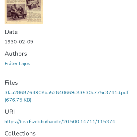
Date
1930-02-09
Authors
Fráter Lajos
Files
3faa2868764908ba52840669c83530c775c3741d.pdf
(676.75 KB)
URI
https://bea.fszek.hu/handle/20.500.14711/115374
Collections