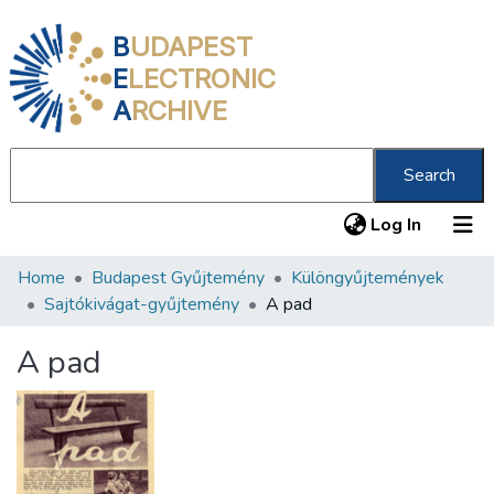
B
UDAPEST
E
LECTRONIC
A
RCHIVE
Search
(current
Log In
Home
Budapest Gyűjtemény
Különgyűjtemények
Communities & Collections
Sajtókivágat-gyűjtemény
A pad
All of DSpace
A pad
Statistics
About us