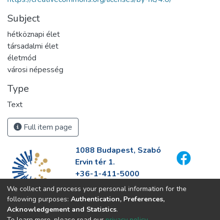
Subject
hétköznapi élet
társadalmi élet
életmód
városi népesség
Type
Text
Full item page
1088 Budapest, Szabó
Ervin tér 1.
+36-1-411-5000
info@fszek.hu
We collect and process your personal information for the
https://fszek.hu
following purposes:
Authentication, Preferences,
Acknowledgement and Statistics
.
To learn more, please read our
privacy policy
.