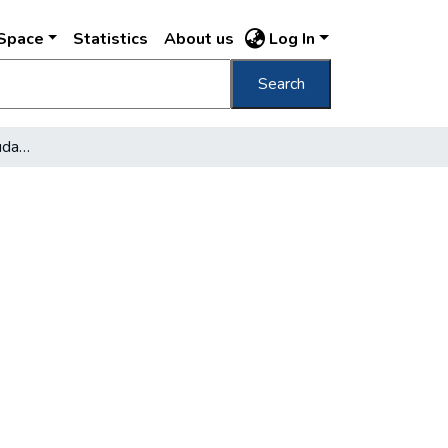
DSpace
Statistics
About us
Log In
Search
Pestkörnyékből - Új-Budapest