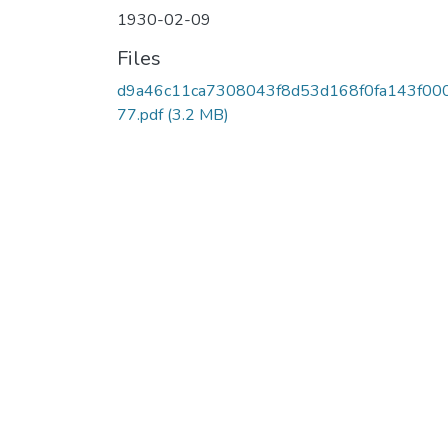
1930-02-09
Files
d9a46c11ca7308043f8d53d168f0fa143f00
77.pdf
(3.2 MB)