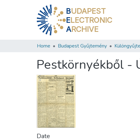
B
UDAPEST
E
LECTRONIC
A
RCHIVE
Home
Budapest Gyűjtemény
Különgyűjt
Pestkörnyékből - 
Date