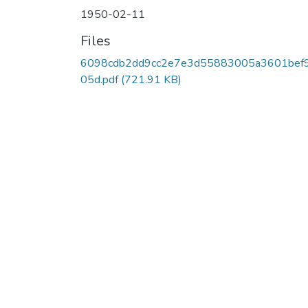
1950-02-11
Files
6098cdb2dd9cc2e7e3d55883005a3601bef
05d.pdf
(721.91 KB)