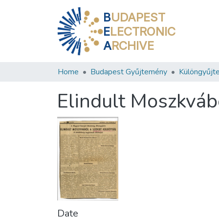
B
UDAPEST
E
LECTRONIC
A
RCHIVE
Home
Budapest Gyűjtemény
Különgyűjt
Elindult Moszkvábó
Date