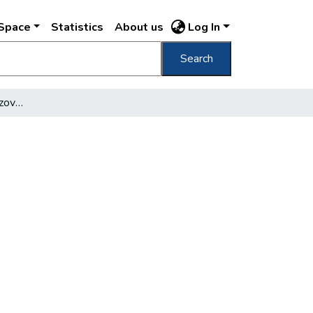
DSpace
Statistics
About us
Log In
Search
Elindult Moszkvából a szovjet küldöttség