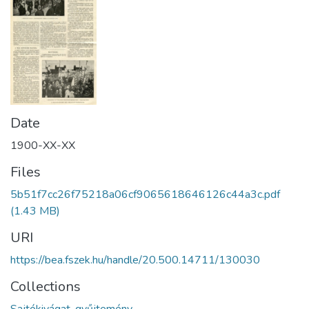
Date
1900-XX-XX
Files
5b51f7cc26f75218a06cf9065618646126c44a3c.pdf
(1.43 MB)
URI
https://bea.fszek.hu/handle/20.500.14711/130030
Collections