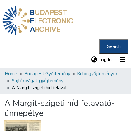
B
UDAPEST
E
LECTRONIC
A
RCHIVE
Search
(current
Log In
Home
Budapest Gyűjtemény
Különgyűjtemények
Communities & Collections
Sajtókivágat-gyűjtemény
All of DSpace
A Margit-szigeti híd felavató-ünnepélye
Statistics
A Margit-szigeti híd felavató-
About us
ünnepélye