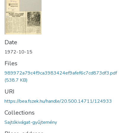
Date
1972-10-15
Files
989972a79c4f9ca3983424ef9afef6c7cd873df3.pdf
(538.7 KB)
URI
https://bea.fszek.hu/handle/20.500.14711/124933
Collections
Sajtókivágat-gyűjtemény