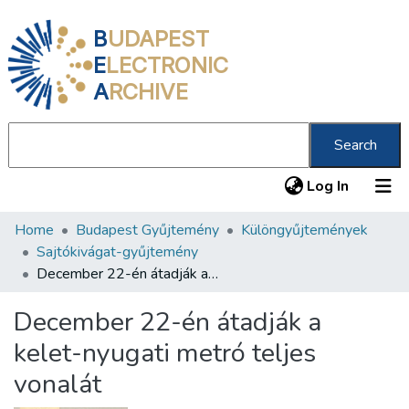
B
UDAPEST
E
LECTRONIC
A
RCHIVE
Search
(current
Log In
Home
Budapest Gyűjtemény
Különgyűjtemények
Communities & Collections
Sajtókivágat-gyűjtemény
All of DSpace
December 22-én átadják a kelet-nyugati metró teljes vonalát
Statistics
December 22-én átadják a
About us
kelet-nyugati metró teljes
vonalát