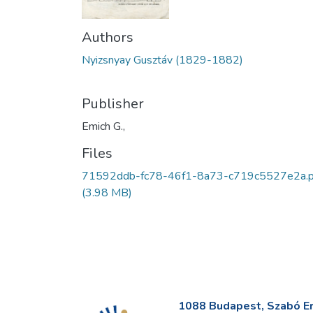
Authors
Nyizsnyay Gusztáv (1829-1882)
Publisher
Emich G.,
Files
71592ddb-fc78-46f1-8a73-c719c5527e2a.p
(3.98 MB)
1088 Budapest, Szabó Erv