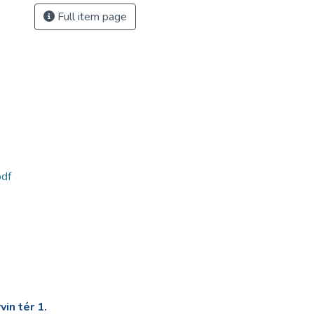
Full item page
df
in tér 1.