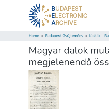
B
UDAPEST
E
LECTRONIC
A
RCHIVE
Home
Budapest Gyűjtemény
Magyar dalok mut
megjelenendő össz