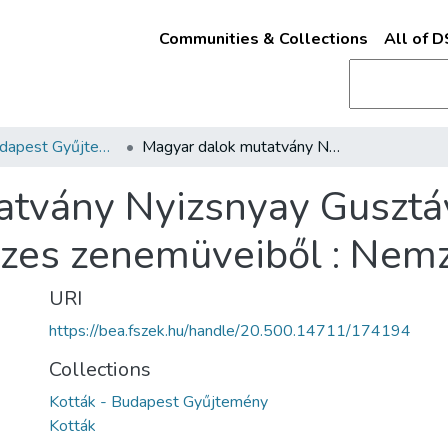
Communities & Collections
All of 
Kották - Budapest Gyűjtemény
Magyar dalok mutatvány Nyizsnyay Gusztáv legközelebb megjelenendő összes zenemüveiből : Nemzeti bordal /
atvány Nyizsnyay Gusztá
es zenemüveiből : Nemze
URI
https://bea.fszek.hu/handle/20.500.14711/174194
Collections
Kották - Budapest Gyűjtemény
Kották