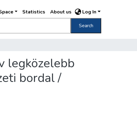
DSpace
Statistics
About us
Log In
Search
v legközelebb
ti bordal /