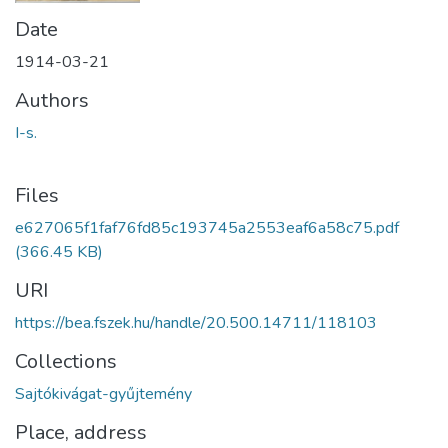
Date
1914-03-21
Authors
I-s.
Files
e627065f1faf76fd85c193745a2553eaf6a58c75.pdf
(366.45 KB)
URI
https://bea.fszek.hu/handle/20.500.14711/118103
Collections
Sajtókivágat-gyűjtemény
Place, address