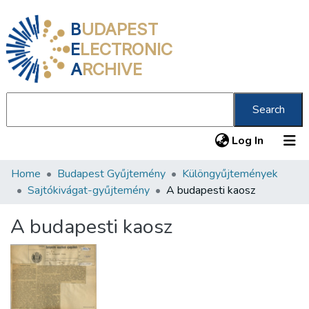
B
UDAPEST
E
LECTRONIC
A
RCHIVE
Search
(current
Log In
Home
Budapest Gyűjtemény
Különgyűjtemények
Communities & Collections
Sajtókivágat-gyűjtemény
A budapesti kaosz
All of DSpace
A budapesti kaosz
Statistics
About us