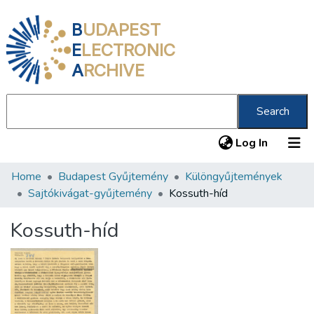
B
UDAPEST
E
LECTRONIC
A
RCHIVE
Search
(current
Log In
Home
Budapest Gyűjtemény
Különgyűjtemények
Communities & Collections
Sajtókivágat-gyűjtemény
Kossuth-híd
All of DSpace
Kossuth-híd
Statistics
About us