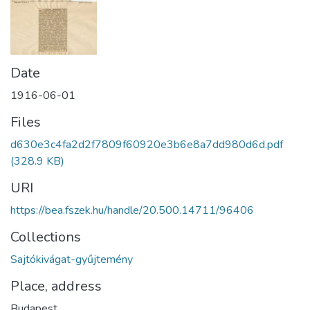
Date
1916-06-01
Files
d630e3c4fa2d2f7809f60920e3b6e8a7dd980d6d.pdf
(328.9 KB)
URI
https://bea.fszek.hu/handle/20.500.14711/96406
Collections
Sajtókivágat-gyűjtemény
Place, address
Budapest