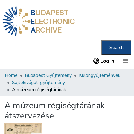
B
UDAPEST
E
LECTRONIC
A
RCHIVE
Search
(current
Log In
Home
Budapest Gyűjtemény
Különgyűjtemények
Communities & Collections
Sajtókivágat-gyűjtemény
All of DSpace
A múzeum régiségtárának átszervezése
Statistics
A múzeum régiségtárának
About us
átszervezése