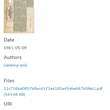
Date
1961-05-09
Authors
Gárdonyi Jenő
Files
12c716bd0857b8ec4173a4180a454be667b5feb1.pdf
(543.48 KB)
URI