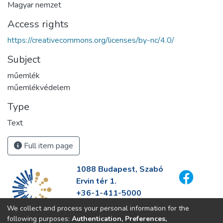
Magyar nemzet
Access rights
https://creativecommons.org/licenses/by-nc/4.0/
Subject
műemlék
műemlékvédelem
Type
Text
Full item page
1088 Budapest, Szabó
Ervin tér 1.
+36-1-411-5000
info@fszek.hu
We collect and process your personal information for the
https://fszek.hu
following purposes:
Authentication, Preferences,