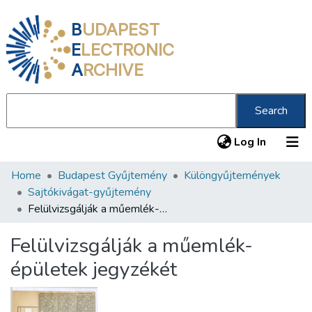
B
UDAPEST
E
LECTRONIC
A
RCHIVE
Search
(current
Log In
Home
Budapest Gyűjtemény
Különgyűjtemények
Communities & Collections
Sajtókivágat-gyűjtemény
All of DSpace
Felülvizsgálják a műemlék-épületek jegyzékét
Statistics
Felülvizsgálják a műemlék-
About us
épületek jegyzékét