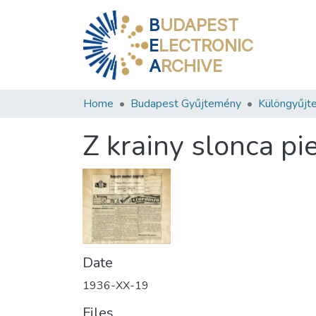
B
UDAPEST
E
LECTRONIC
A
RCHIVE
Home
Budapest Gyűjtemény
Különgyűjt
Z krainy slonca pi
Date
1936-XX-19
Files