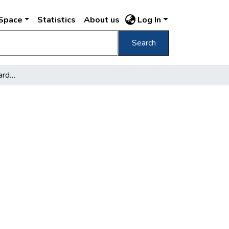
DSpace
Statistics
About us
Log In
Search
Z krainy slonca piesni czardasza