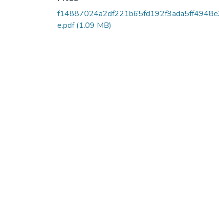
f14887024a2df221b65fd192f9ada5ff4948
e.pdf
(1.09 MB)