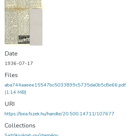
Date
1936-07-17
Files
aba744aaeee15547bc5033899c5735da0b5c8e66.pdf
(1.14 MB)
URI
https://bea.fszek.hu/handle/20.500.14711/107677
Collections
Sajtókivágat-gyűjtemény