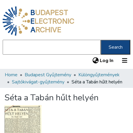
B
UDAPEST
E
LECTRONIC
A
RCHIVE
Search
(current
Log In
Home
Budapest Gyűjtemény
Különgyűjtemények
Communities & Collections
Sajtókivágat-gyűjtemény
Séta a Tabán hűlt helyén
All of DSpace
Séta a Tabán hűlt helyén
Statistics
About us