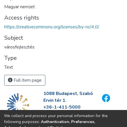
Magyar nemzet
Access rights
https://creativecommons.org/licenses/by-nc/4.0/
Subject
városfejlesztés
Type
Text
Full item page
1088 Budapest, Szabó
Ervin tér 1.
+36-1-411-5000
info@fszek.hu
We collect and process your personal information for the
https://fszek.hu
following purposes:
Authentication, Preferences,