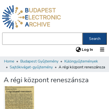
B
UDAPEST
E
LECTRONIC
A
RCHIVE
Search
(current
Log In
Home
Budapest Gyűjtemény
Különgyűjtemények
Communities & Collections
Sajtókivágat-gyűjtemény
A régi központ reneszánsza
All of DSpace
A régi központ reneszánsza
Statistics
About us