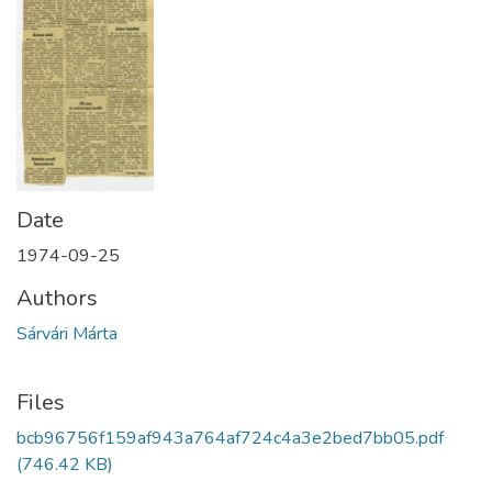
Date
1974-09-25
Authors
Sárvári Márta
Files
bcb96756f159af943a764af724c4a3e2bed7bb05.pdf
(746.42 KB)