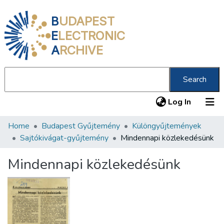
B
UDAPEST
E
LECTRONIC
A
RCHIVE
Search
(current
Log In
Home
Budapest Gyűjtemény
Különgyűjtemények
Communities & Collections
Sajtókivágat-gyűjtemény
Mindennapi közlekedésünk
All of DSpace
Mindennapi közlekedésünk
Statistics
About us