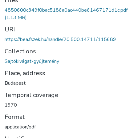
Files
4850600c349f0bac5186a0ac440be61467171d1c.pdf
(1.13 MB)
URI
https://bea.fszek.hu/handle/20.500.14711/115689
Collections
Sajtókivágat-gyűjtemény
Place, address
Budapest
Temporal coverage
1970
Format
application/pdf