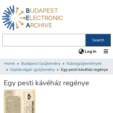
B
UDAPEST
E
LECTRONIC
A
RCHIVE
Search
(current
Log In
Home
Budapest Gyűjtemény
Különgyűjtemények
Communities & Collections
Sajtókivágat-gyűjtemény
Egy pesti kávéház regénye
All of DSpace
Egy pesti kávéház regénye
Statistics
About us