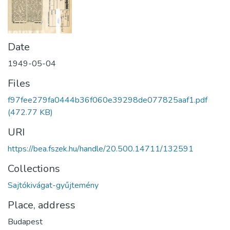
Date
1949-05-04
Files
f97fee279fa0444b36f060e39298de077825aaf1.pdf
(472.77 KB)
URI
https://bea.fszek.hu/handle/20.500.14711/132591
Collections
Sajtókivágat-gyűjtemény
Place, address
Budapest