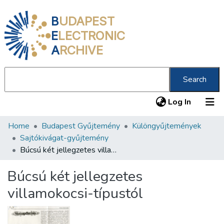
B
UDAPEST
E
LECTRONIC
A
RCHIVE
Search
(current
Log In
Home
Budapest Gyűjtemény
Különgyűjtemények
Communities & Collections
Sajtókivágat-gyűjtemény
All of DSpace
Búcsú két jellegzetes villamokocsi-típustól
Statistics
Búcsú két jellegzetes
About us
villamokocsi-típustól