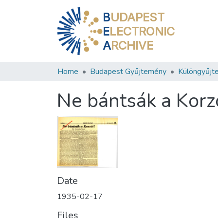
B
UDAPEST
E
LECTRONIC
A
RCHIVE
Home
Budapest Gyűjtemény
Különgyűjt
Ne bántsák a Korz
Date
1935-02-17
Files