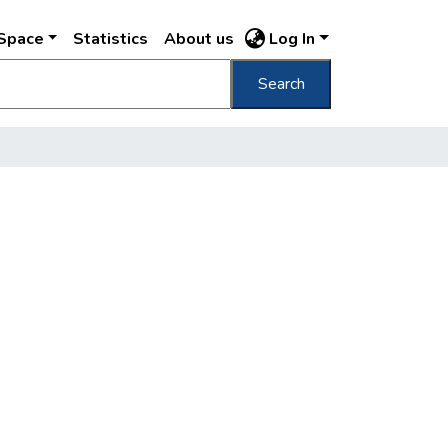
DSpace
Statistics
About us
Log In
Search