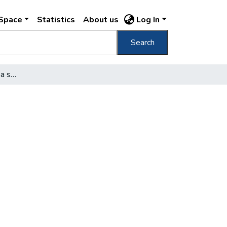
DSpace
Statistics
About us
Log In
Search
Elmozdult a holtpontról a sikló ügye