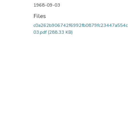
1968-09-03
Files
c0a262b906742f6992fb0879fc23447a554c
03.pdf
(288.33 KB)