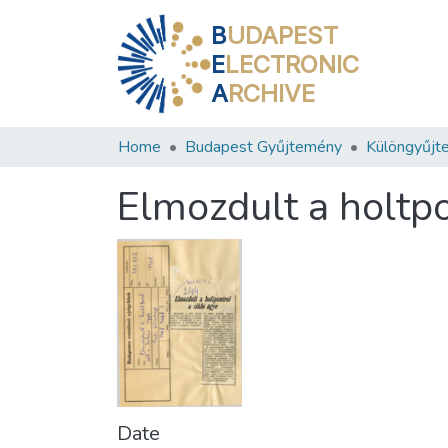
B
UDAPEST
E
LECTRONIC
A
RCHIVE
Home
Budapest Gyűjtemény
Különgyűjt
Elmozdult a holtpo
Date