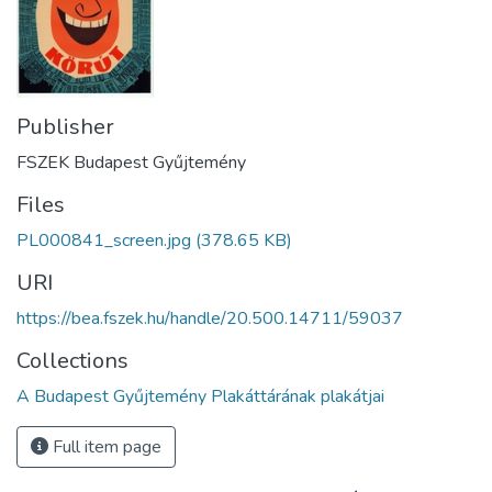
Publisher
FSZEK Budapest Gyűjtemény
Files
PL000841_screen.jpg
(378.65 KB)
URI
https://bea.fszek.hu/handle/20.500.14711/59037
Collections
A Budapest Gyűjtemény Plakáttárának plakátjai
Full item page