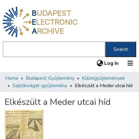
B
UDAPEST
E
LECTRONIC
A
RCHIVE
Search
(current
Log In
Home
Budapest Gyűjtemény
Különgyűjtemények
Communities & Collections
Sajtókivágat-gyűjtemény
Elkészült a Meder utcai híd
All of DSpace
Elkészült a Meder utcai híd
Statistics
About us