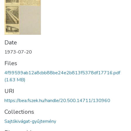
Date
1973-07-20
Files
4f99599ab12a8cbb88be24e2b813f5378df17716.pdf
(1.63 MB)
URI
https://bea.fszek.hu/handle/20.500.14711/130960
Collections
Sajtókivágat-gyűjtemény